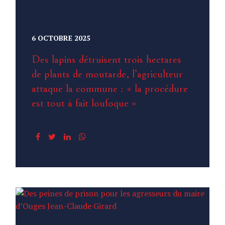
6 OCTOBRE 2025
Des lapins détruisent trois hectares
de plants de moutarde, l’agriculteur
attaque la commune : « la procédure
est tout à fait loufoque »