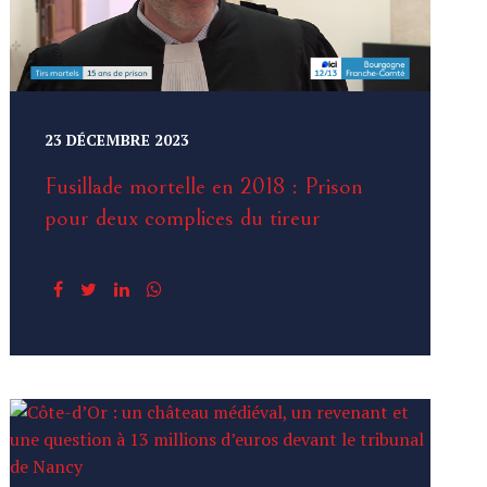
23 DÉCEMBRE 2023
Fusillade mortelle en 2018 : Prison
pour deux complices du tireur