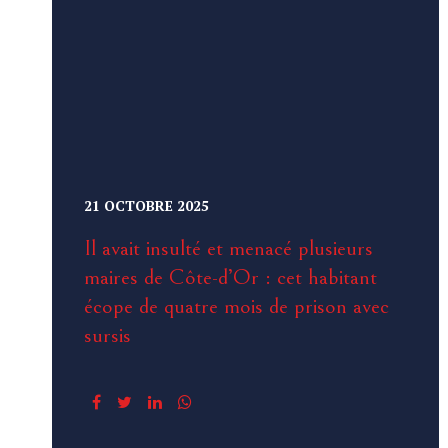
21 OCTOBRE 2025
Il avait insulté et menacé plusieurs
maires de Côte-d’Or : cet habitant
écope de quatre mois de prison avec
sursis