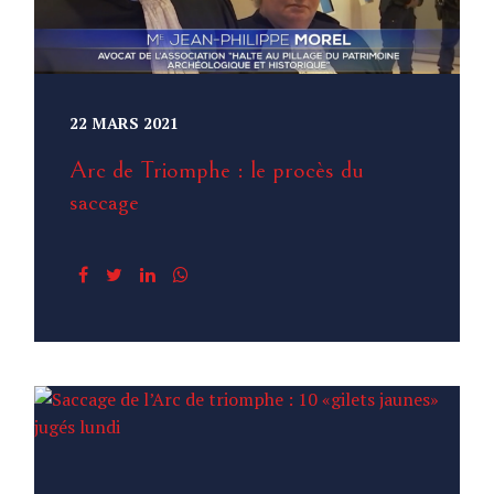
22 MARS 2021
Arc de Triomphe : le procès du
saccage