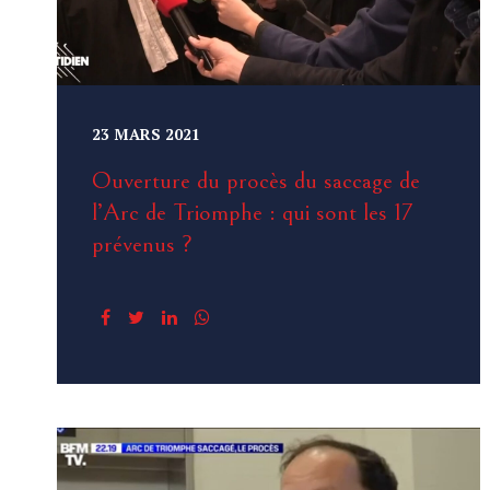
23 MARS 2021
Ouverture du procès du saccage de
l’Arc de Triomphe : qui sont les 17
prévenus ?